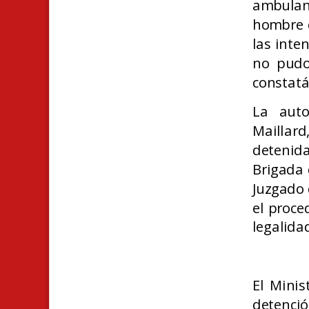
ambulan
hombre c
las inte
no pudo 
constatá
La auto
Maillard
detenida
Brigada 
Juzgado 
el proce
legalida
El Minis
detenci