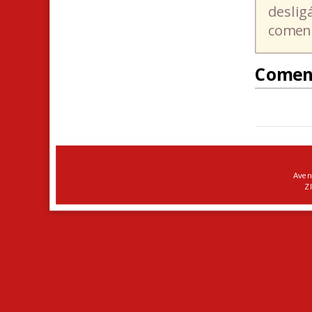
deslig
coment
Comen
Aven
ZI