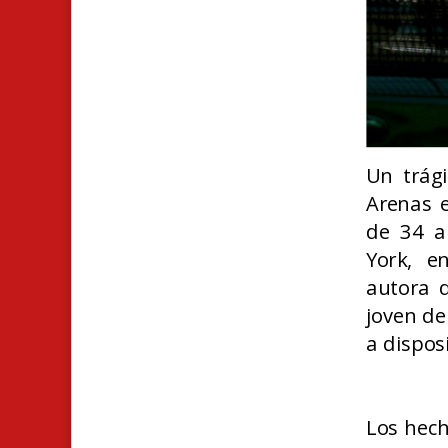
U
n trági
Arenas e
de 34 a
York, e
autora d
joven de
a disposi
Los hech