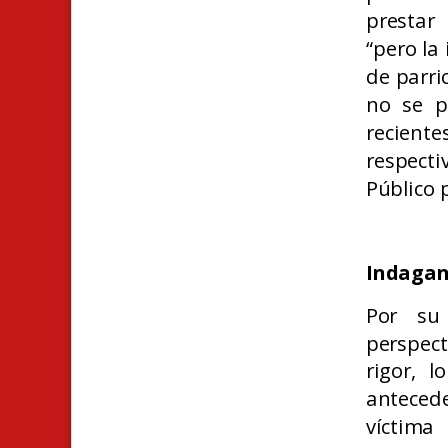
prestar
“pero la
de parri
no se p
recient
respecti
Público 
Indagan
Por su 
perspect
rigor, 
anteced
víctima