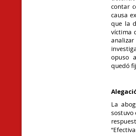
contar c
causa ex
que la d
víctima 
analiza
investig
opuso a
quedó fi
Alegaci
La abog
sostuvo 
respues
“Efecti