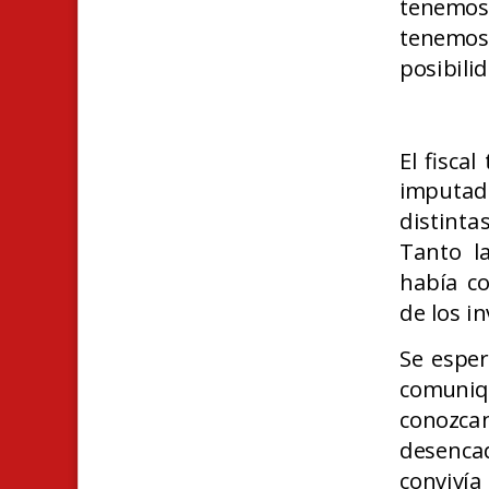
tenemos 
tenemos
posibilid
El fisca
imputad
distinta
Tanto l
había c
de los i
Se esper
comuniq
conozcan
desenca
convivía