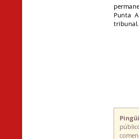
permane
Punta A
tribunal.
Pingü
públic
coment