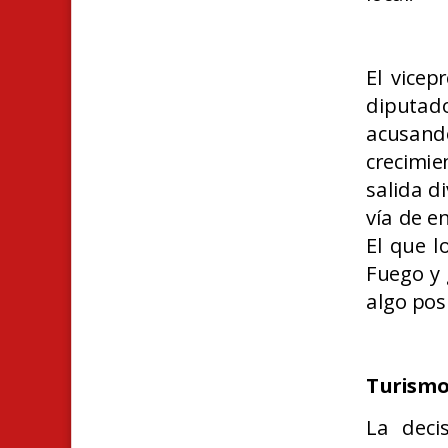
El vicep
diputad
acusand
crecimie
salida di
vía de e
El que l
Fuego y 
algo posi
Turismo
La deci