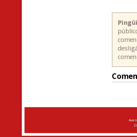
Pingü
públic
coment
deslig
coment
Comen
Aven
ZI