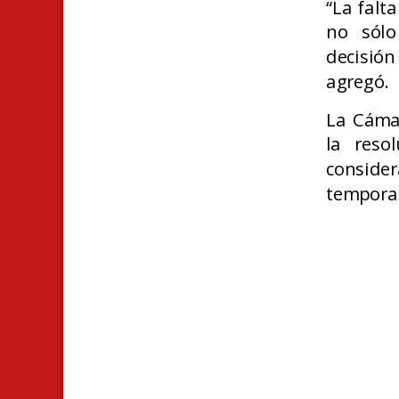
“La falt
no sólo
decisión
agregó.
La Cáma
la reso
conside
temporad