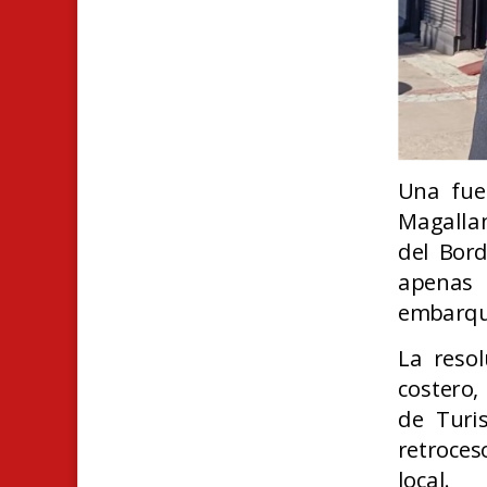
U
na fue
Magallan
del Bor
apenas 
embarque
La resol
costero,
de Turi
retroces
local.