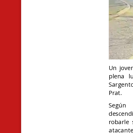
Un joven
plena l
Sargento
Prat.
Según 
descendi
robarle 
atacante