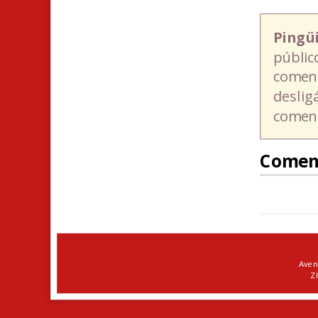
Pingü
públic
coment
deslig
coment
Comen
Aven
ZI