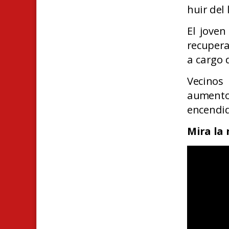
huir del 
El joven
recupera
a cargo d
Vecinos
aument
encendid
Mira la