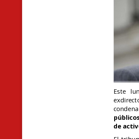
Este lu
exdire
conden
públicos
de acti