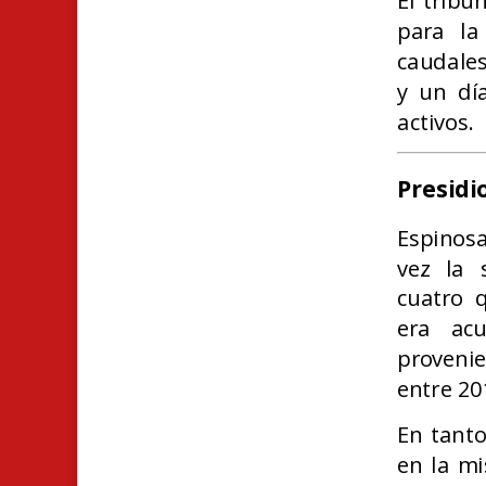
El trib
para la
caudales
y un d
activos.
Presidi
Espinos
vez la 
cuatro q
era ac
provenie
entre 20
En tant
en la m