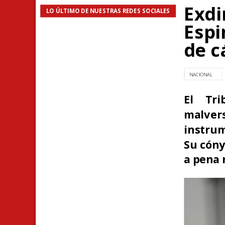
Exdi
LO ÚLTIMO DE NUESTRAS REDES SOCIALES
Espi
de c
NACIONAL
El Tri
malvers
instrum
Su cóny
a pena 