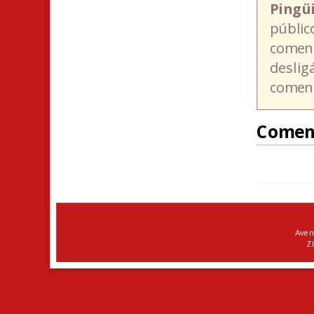
Pingü
públic
coment
deslig
coment
Comen
Aven
ZI