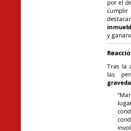
por el d
cumplir
destaca
inmuebl
y gananc
Reacci
Tras la 
las p
gravedad
“Mar
luga
con
cond
invol