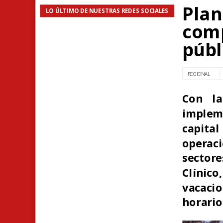
Plan
LO ÚLTIMO DE NUESTRAS REDES SOCIALES
comp
públ
REGIONAL
Con la
impleme
capital
operaci
sectore
Clínico
vacaci
horario