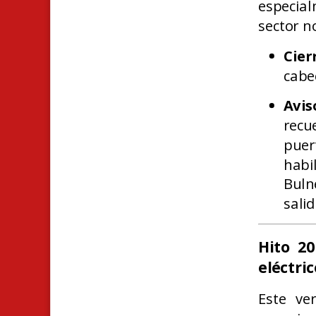
especial
sector n
Cier
cabe
Avis
recu
puer
habi
Buln
sali
Hito 20
eléctri
Este ve