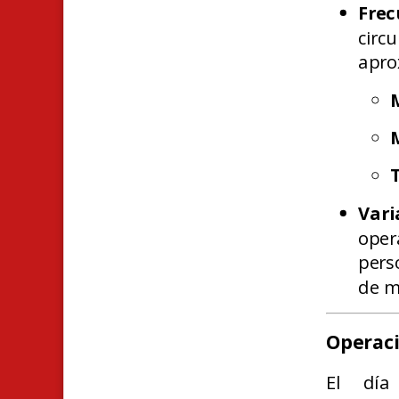
Fre
circ
apro
Vari
oper
pers
de m
Operaci
El día