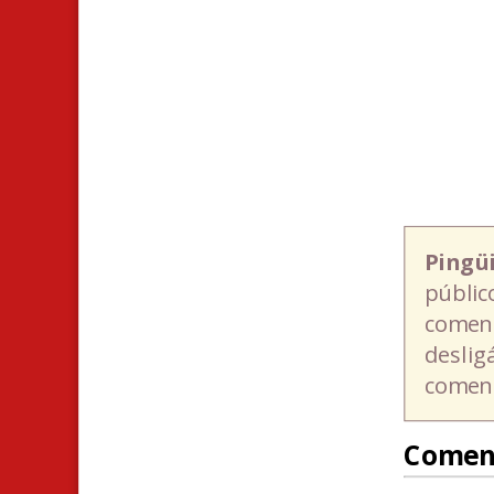
Pingü
públic
coment
deslig
coment
Comen