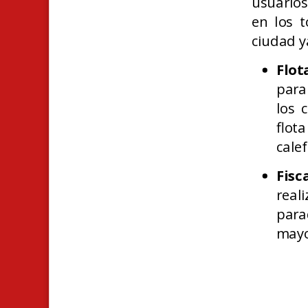
usuarios
en los 
ciudad y
Flot
par
los 
flot
cale
Fisc
real
para
mayo