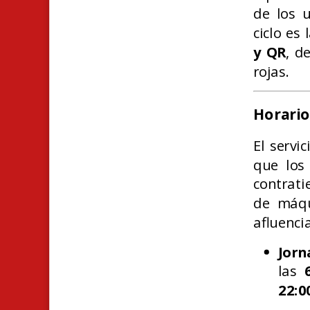
de los 
ciclo es
y QR
, d
rojas.
Horario
El servi
que los
contrati
de máqu
afluencia
Jorn
las
22:0