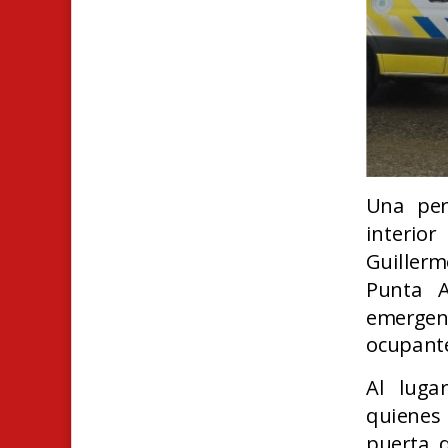
Una per
interio
Guillerm
Punta A
emergen
ocupante
Al luga
quienes 
puerta d