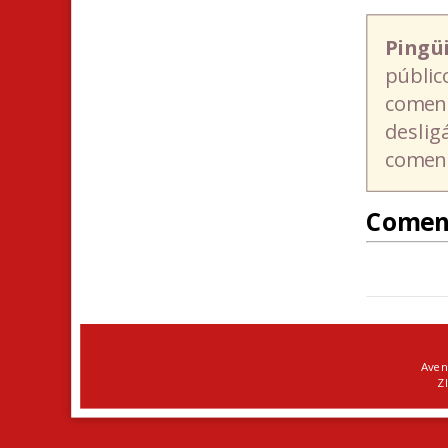
Pingü
públic
coment
deslig
coment
Comen
Aven
ZI