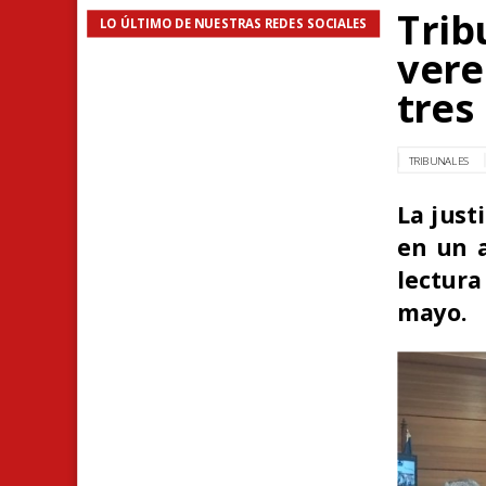
Trib
LO ÚLTIMO DE NUESTRAS REDES SOCIALES
vere
tres
TRIBUNALES
La just
en un a
lectura
mayo.