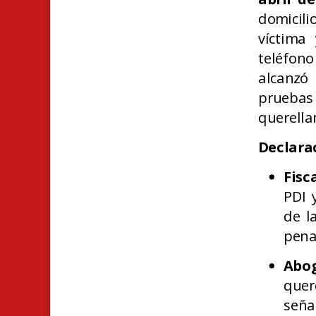
domicili
víctima
teléfono
alcanzó
pruebas 
querella
Declara
Fisc
PDI 
de l
pen
Abo
quer
señ