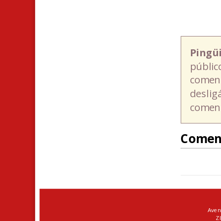
Pingü
públic
coment
deslig
coment
Comen
Aven
ZI