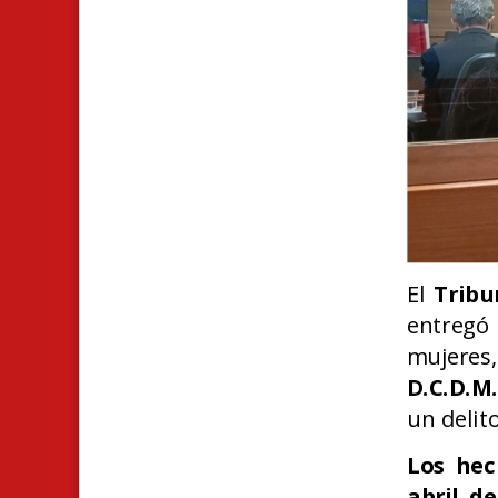
El
Tribu
entregó
mujeres
D.C.D.M.
un delit
Los hec
abril d