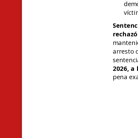
demo
vícti
Sentenc
rechazó
manteni
arresto 
sentenci
2026, a 
pena exa