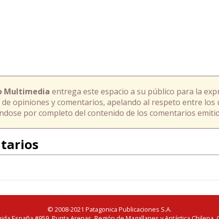
o Multimedia
entrega este espacio a su público para la exp
 de opiniones y comentarios, apelando al respeto entre los 
ándose por completo del contenido de los comentarios emitid
tarios
© 2008-2021 Patagonica Publicaciones S.A.
ida España #959, Punta Arenas, Región de Magallanes y Antártica Chilena, C