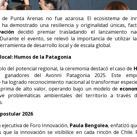
n de Punta Arenas no fue azarosa. El ecosistema de in
ha demostrado una resiliencia y originalidad únicas, fac
vación
decidió premiar trasladando el lanzamiento na
Durante el evento, se relevó la importancia de utilizar l
rramienta de desarrollo local y de escala global.
 local: Humos de la Patagonia
o del potencial regional, la ceremonia destacó el caso de
H
, ganadores del Avonni Patagonia 2025. Este empr
 ha logrado reconocimiento nacional al transformar especi
 prima de alto valor, operando bajo un modelo de
econom
ve problemáticas ambientales del territorio a través 
s.
postular 2026
a ejecutiva de Foro Innovación,
Paula Bengolea
, enfatizó q
 que la innovación se visibilice en cada rincón de Chile. P