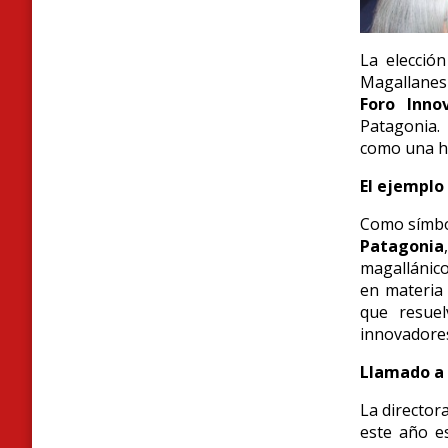
La elecció
Magallanes 
Foro Inno
Patagonia. 
como una he
El ejemplo
Como símbol
Patagonia
magallánico
en materia
que resuel
innovadore
Llamado a 
La director
este año es