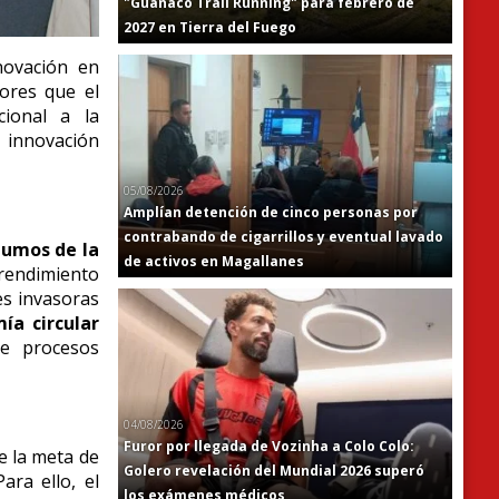
"Guanaco Trail Running" para febrero de
2027 en Tierra del Fuego
novación en
tores que el
cional a la
a innovación
05/08/2026
Amplían detención de cinco personas por
contrabando de cigarrillos y eventual lavado
umos de la
de activos en Magallanes
endimiento
es invasoras
ía circular
de procesos
04/08/2026
Furor por llegada de Vozinha a Colo Colo:
ue la meta de
Golero revelación del Mundial 2026 superó
ara ello, el
los exámenes médicos