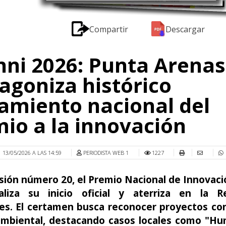
Compartir
Descargar
ni 2026: Punta Arenas
agoniza histórico
amiento nacional del
io a la innovación
13/05/2026 A LAS 14:59
PERIODISTA WEB 1
1227
sión número 20, el Premio Nacional de Innovac
aliza su inicio oficial y aterriza en la 
es. El certamen busca reconocer proyectos co
 ambiental, destacando casos locales como "Hu