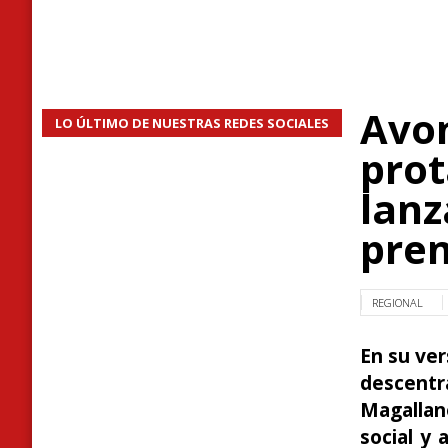
Avon
LO ÚLTIMO DE NUESTRAS REDES SOCIALES
prot
lanz
prem
REGIONAL
En su ver
descentr
Magallan
social y