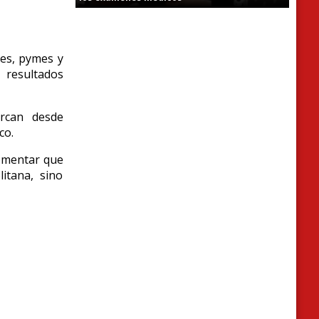
es, pymes y
 resultados
can desde
co.
fomentar que
itana, sino