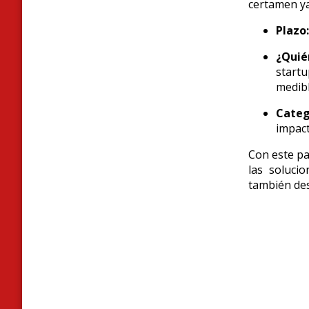
certamen ya
Plazo:
¿Quié
start
medibl
Categ
impact
Con este pa
las soluci
también des