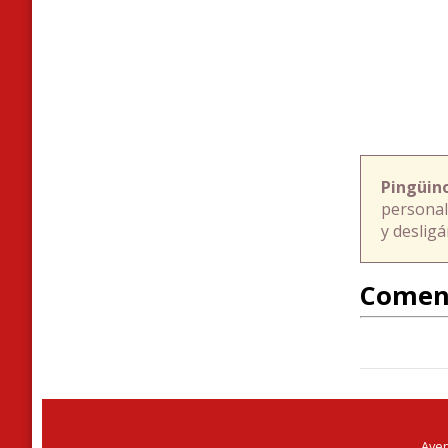
Pingüin
personal
y deslig
Comen
Aven