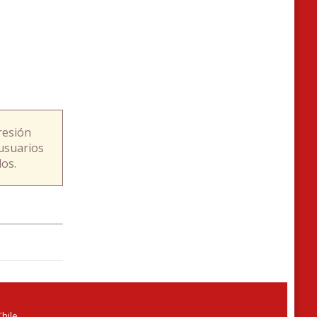
resión
usuarios
os.
hile.