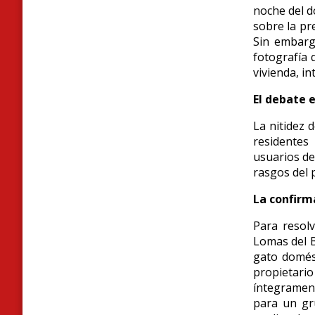
noche del 
sobre la pr
Sin embarg
fotografía 
vivienda, i
El debate e
La nitidez 
residentes
usuarios de
rasgos del p
La confirm
Para resol
Lomas del B
gato domést
propietari
íntegrame
para un gr