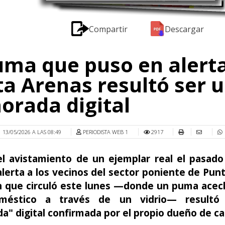
Compartir
Descargar
uma que puso en alert
a Arenas resultó ser 
rada digital
13/05/2026 A LAS 08:49
PERIODISTA WEB 1
2917
l avistamiento de un ejemplar real el pasad
lerta a los vecinos del sector poniente de Pun
n que circuló este lunes —donde un puma acec
méstico a través de un vidrio— resultó
" digital confirmada por el propio dueño de ca