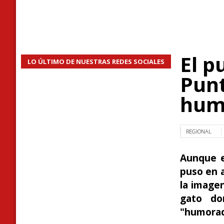
El p
LO ÚLTIMO DE NUESTRAS REDES SOCIALES
Punt
humo
REGIONAL
Aunque e
puso en a
la image
gato do
"humorada