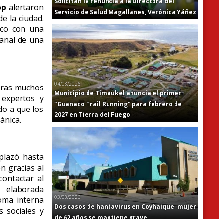
Solicitan la renuncia a la Directora del
pp
alertaron
Servicio de Salud Magallanes, Verónica Yáñez
e la ciudad.
ico con una
tanal de una
04/08/2026
ntras muchos
Municipio de Timaukel anuncia el primer
 expertos y
"Guanaco Trail Running" para febrero de
do a que los
2027 en Tierra del Fuego
ánica.
plazó hasta
n gracias al
contactar al
e elaborada
03/08/2026
oma interna
Dos casos de hantavirus en Coyhaique: mujer
 sociales y
de 62 años se mantiene grave