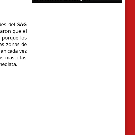
ades del
SAG
zaron que el
l porque los
las zonas de
an cada vez
las mascotas
mediata.