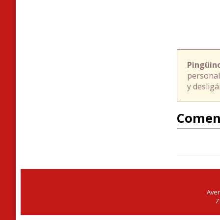
Pingüin
personal
y deslig
Comen
Aven
Z