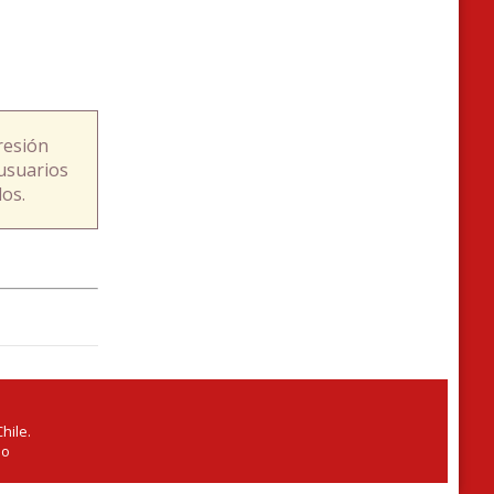
resión
usuarios
os.
hile.
io