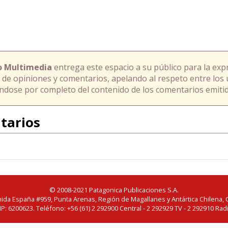
o Multimedia
entrega este espacio a su público para la exp
 de opiniones y comentarios, apelando al respeto entre los 
ándose por completo del contenido de los comentarios emitid
tarios
© 2008-2021 Patagonica Publicaciones S.A.
ida España #959, Punta Arenas, Región de Magallanes y Antártica Chilena, C
IP: 6200623. Teléfono: +56 (61) 2 292900 Central - 2 292929 TV - 2 292910 Rad