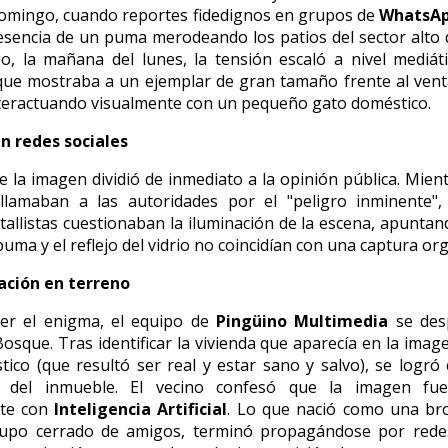
domingo, cuando reportes fidedignos en grupos de
WhatsA
esencia de un puma merodeando los patios del sector alto d
o, la mañana del lunes, la tensión escaló a nivel mediát
que mostraba a un ejemplar de gran tamaño frente al ven
nteractuando visualmente con un pequeño gato doméstico.
n redes sociales
de la imagen dividió de inmediato a la opinión pública. Mie
 llamaban a las autoridades por el "peligro inminente",
tallistas cuestionaban la iluminación de la escena, apuntan
uma y el reflejo del vidrio no coincidían con una captura org
ación en terreno
ver el enigma, el equipo de
Pingüino Multimedia
se des
osque. Tras identificar la vivienda que aparecía en la image
ico (que resultó ser real y estar sano y salvo), se logró 
o del inmueble. El vecino confesó que la imagen fu
nte con
Inteligencia Artificial
. Lo que nació como una br
upo cerrado de amigos, terminó propagándose por redes