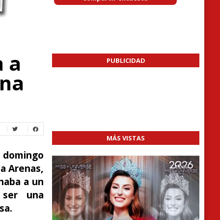
a a
PUBLICIDAD
una
MÁS VISTAS
o domingo
ta Arenas,
haba a un
 ser una
sa.