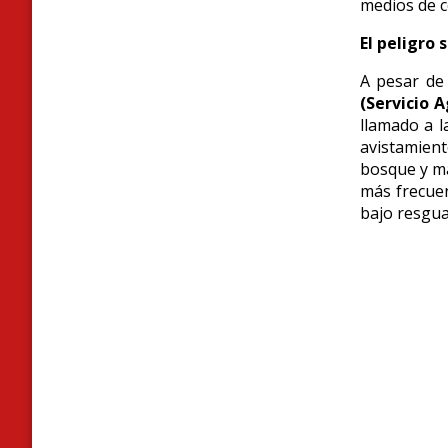
medios de c
El peligro 
A pesar de 
(Servicio 
llamado a l
avistamient
bosque y ma
más frecuen
bajo resgua