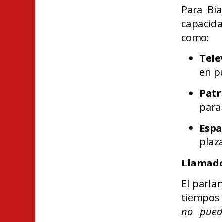
Para Bia
capacid
como:
Tele
en pu
Patr
para
Espa
plaz
Llamado
El parla
tiempos 
no pued