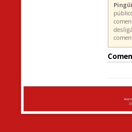
Pingü
públic
coment
deslig
coment
Comen
Aven
ZI