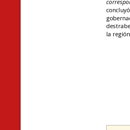
correspo
concluy
goberna
destrabe
la regió