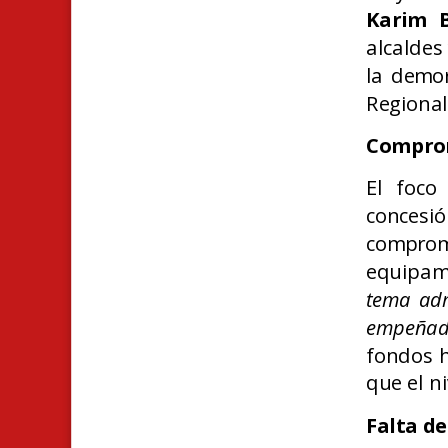
Karim B
alcaldes
la demor
Regional
Comprom
El foco
conces
comprom
equipam
tema adm
empeñad
fondos h
que el n
Falta d