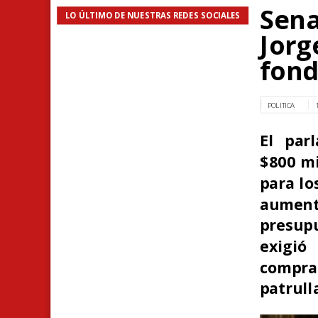
Sena
LO ÚLTIMO DE NUESTRAS REDES SOCIALES
Jorg
fond
POLITICA
El par
$800 mi
para lo
aument
presup
exigió
compra
patrull