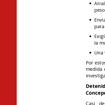
Atra
peso
Envi
para
Exig
la m
Una 
Por esto
medida 
investig
Deteni
Concep
Casi de