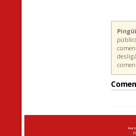
Pingü
públic
coment
deslig
coment
Comen
Aven
ZI