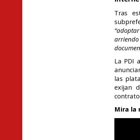
Tras es
subprefe
“adopta
arriendo 
document
La PDI a
anuncian
las plat
exijan 
contrato
Mira la