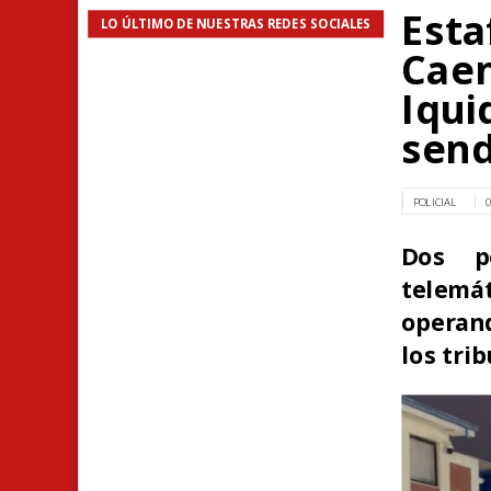
Esta
LO ÚLTIMO DE NUESTRAS REDES SOCIALES
Caen
Iqui
send
POLICIAL
Dos p
telemá
operan
los tri