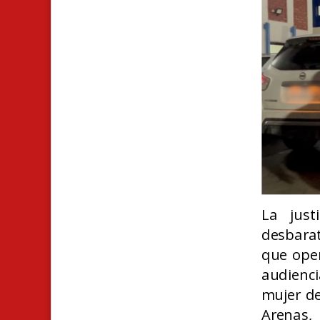
La justi
desbara
que ope
audienci
mujer de
Arenas
,