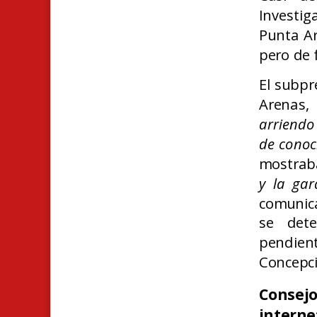
Investig
Punta Ar
pero de 
El subpr
Arenas,
arriendo
de conoc
mostrab
y la gar
comunica
se det
pendie
Concepci
Consej
interne