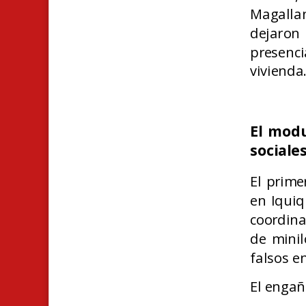
Magallan
dejaron 
presenc
vivienda
El modu
sociale
El prime
en Iqui
coordina
de minil
falsos e
El engañ