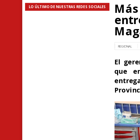
Más 
LO ÚLTIMO DE NUESTRAS REDES SOCIALES
entr
Mag
REGIONAL
El ger
que en
entreg
Provinc