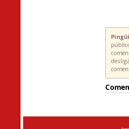
Pingü
públic
coment
deslig
coment
Comen
Aven