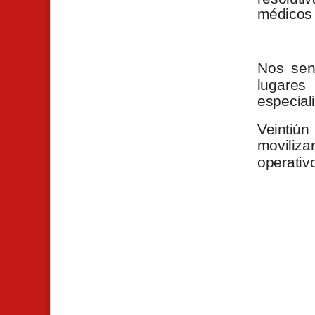
médicos 
N
os sen
lugare
especial
Veintiú
moviliz
operativ