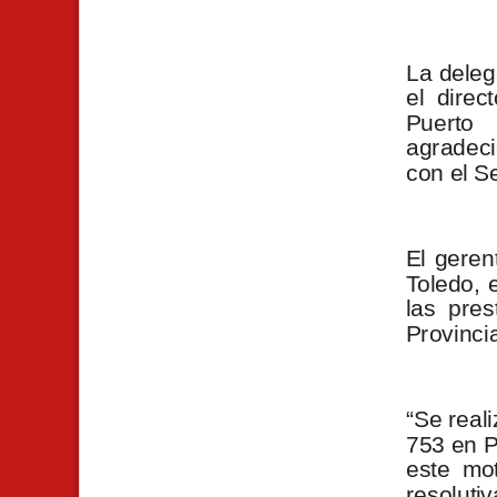
La deleg
el direc
Puerto
agradeci
con el S
El geren
Toledo, 
las pres
Provinci
“S
e real
753 en P
este mo
resolut