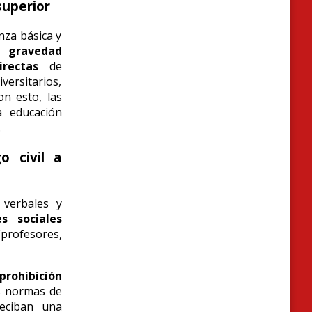
superior
nza básica y
e gravedad
rectas
de
versitarios,
on esto, las
a educación
.
o civil a
 verbales y
s sociales
profesores,
 prohibición
s normas de
reciban una