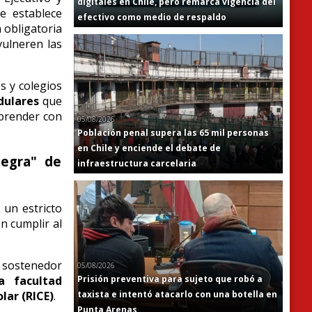
digitales en Chile, pero remarca vigencia del
ue establece
efectivo como medio de respaldo
 obligatoria
vulneren las
s y colegios
dulares
que
mprender con
05/08/2026
Población penal supera las 65 mil personas
en Chile y enciende el debate de
negra" de
infraestructura carcelaria
 un estricto
n cumplir al
 sostenedor
05/08/2026
a facultad
Prisión preventiva para sujeto que robó a
lar (RICE)
.
taxista e intentó atacarlo con una botella en
Punta Arenas