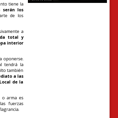
nto tiene la
s serán los
rte de los
usivamente a
da total y
pa interior
 a oponerse.
l tendrá la
ulto también
diato a las
Local de la
o o arma es
las fuerzas
lagrancia.