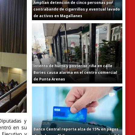
Amplían detención de cinco personas por
contrabando de cigarrillos y eventual lavado
de activos en Magallanes
05/08/2026
Intento de hurto y posterior riña en calle
Bories causa alarma en el centro comercial
de Punta Arenas
iputadas y
05/08/2026
ntró en su
Banco Central reporta alza de 15% en pagos
 Ejecutivo y