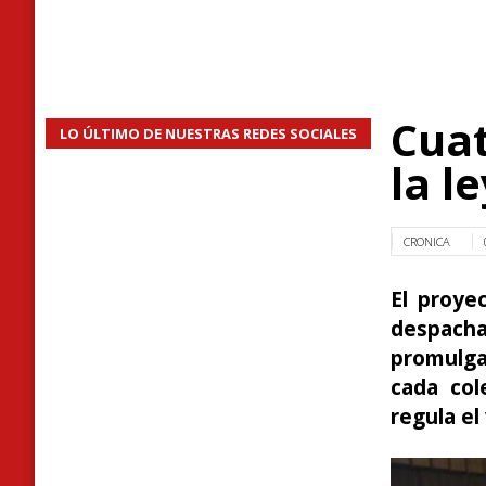
Cuat
LO ÚLTIMO DE NUESTRAS REDES SOCIALES
la l
CRONICA
El proye
despach
promulga
cada col
regula e