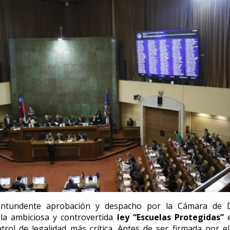
ontundente aprobación y despacho por la Cámara de D
 la ambiciosa y controvertida
ley “Escuelas Protegidas”
e
trol de legalidad más crítica. Antes de ser firmada por el