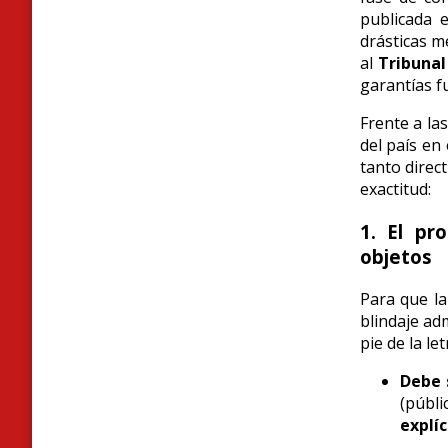
publicada e
drásticas m
al
Tribunal
garantías f
Frente a la
del país en
tanto direc
exactitud:
1. El pr
objetos
Para que la
blindaje ad
pie de la let
Debe 
(públ
explí