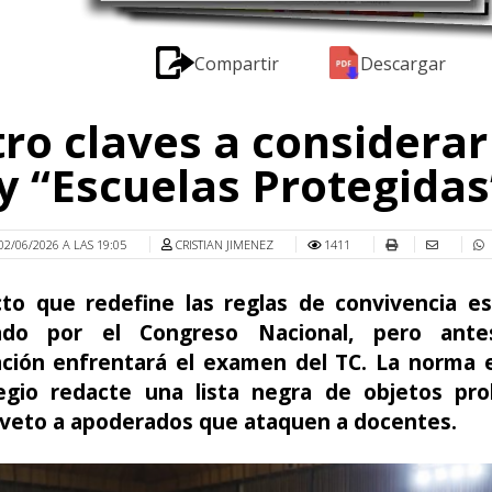
Compartir
Descargar
ro claves a considerar
ey “Escuelas Protegidas
02/06/2026 A LAS 19:05
CRISTIAN JIMENEZ
1411
cto que redefine las reglas de convivencia es
ado por el Congreso Nacional, pero ant
ción enfrentará el examen del TC. La norma 
egio redacte una lista negra de objetos pro
l veto a apoderados que ataquen a docentes.