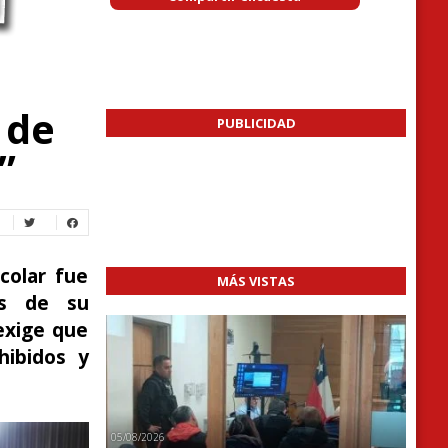
 de
PUBLICIDAD
”
colar fue
MÁS VISTAS
es de su
exige que
hibidos y
05/08/2026