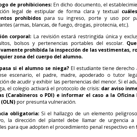
ogo de prohibiciones:
En dicho documento, el establecimie
ación legal de estipular de forma clara y textual
cuále
ntos prohibidos
para su ingreso, porte y uso por pa
antes (armas, blancas, de fuego, drogas, pirotecnia, etc.).
ión corporal:
La revisión estará restringida única y excl
ultos, bolsos y pertenencias portables del escolar.
Que
ivamente prohibida la inspección de las vestimentas, ro
lquier zona del cuerpo del alumno.
pasa si el alumno se niega?
El estudiante tiene derecho
ese escenario, el padre, madre, apoderado o tutor lega
ción de acudir y exhibir las pertenencias del menor. Si el ad
ga, el colegio activará el protocolo de crisis:
dar aviso inme
ías (Carabineros o PDI) e informar el caso a la Oficina 
 (OLN)
por presunta vulneración.
cia obligatoria:
Si el hallazgo de un elemento peligros
ivo, la dirección del plantel debe llamar de urgencia a 
ales para que adopten el procedimiento penal respectivo en f