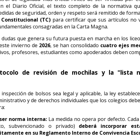
n el Diario Oficial, el texto completo de la normativa q
edidas de seguridad, orden y respeto será remitido de forma
 Constitucional (TC)
para certificar que sus artículos no 
undamentales consagradas en la Carta Magna.
s dudas que genera su futura puesta en marcha en los liceo
 este invierno de
2026
, se han consolidado
cuatro ejes me
tivos, profesores, estudiantes como apoderados deben co
otocolo de revisión de mochilas y la "lista 
 inspección de bolsos sea legal y aplicable, la ley establece
ministrativo y de derechos individuales que los colegios debe
ra:
ser norma interna:
La medida no opera por defecto. Cada
ico, subvencionado o privado)
deberá incorporar est
citamente en su Reglamento Interno de Convivencia Esco