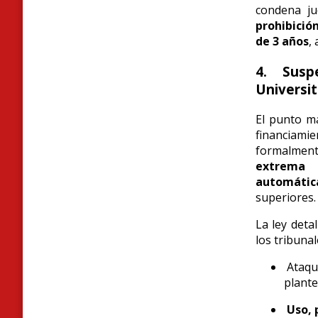
condena ju
prohibición
de 3 años
,
4. Susp
Universit
El punto má
financiam
formalmen
extrema 
automátic
superiores.
La ley deta
los tribuna
Ataqu
plante
Uso, 