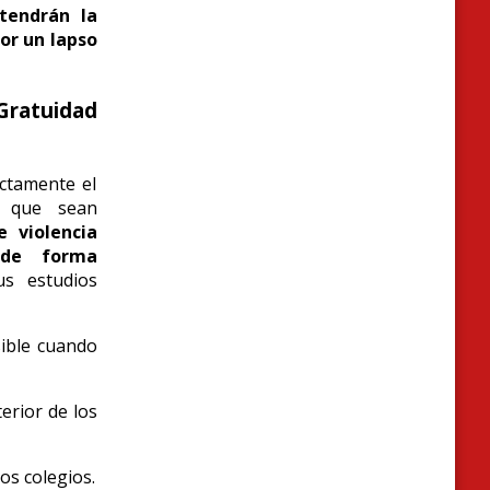
tendrán la
por un lapso
ratuidad
ectamente el
s que sean
e violencia
 de forma
s estudios
sible cuando
erior de los
os colegios.