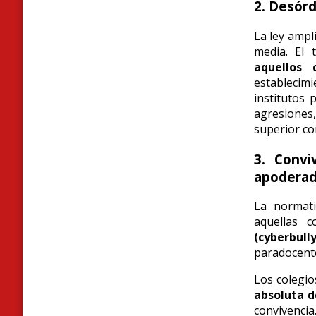
2. Desórd
La ley ampl
media. El 
aquellos 
establecimi
institutos 
agresiones
superior co
3. Convi
apodera
La normati
aquellas 
(cyberbull
paradocente
Los colegio
absoluta d
convivenci