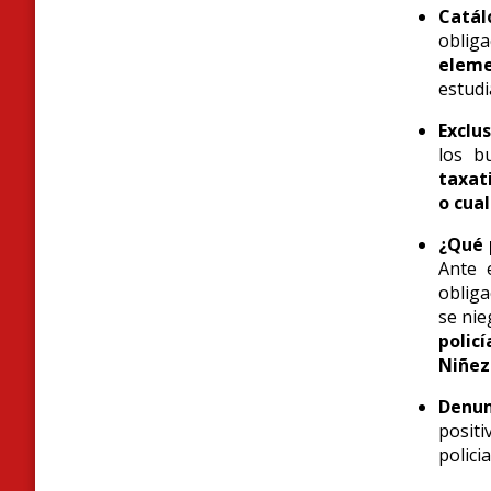
Catál
oblig
eleme
estudi
Exclus
los b
taxat
o cua
¿Qué 
Ante 
obliga
se nie
polic
Niñez
Denun
posit
polici