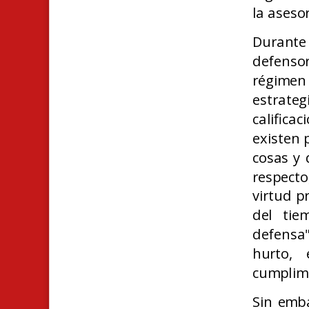
la aseso
Durante 
defensor
régimen
estrate
calific
existen 
cosas y 
respecto
virtud p
del tie
defensa
hurto,
cumplimi
Sin emb