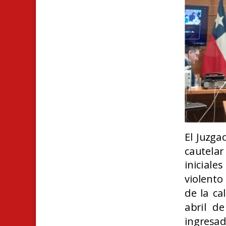
El Juzga
cautelar
inicial
violento
de la ca
abril d
ingresad