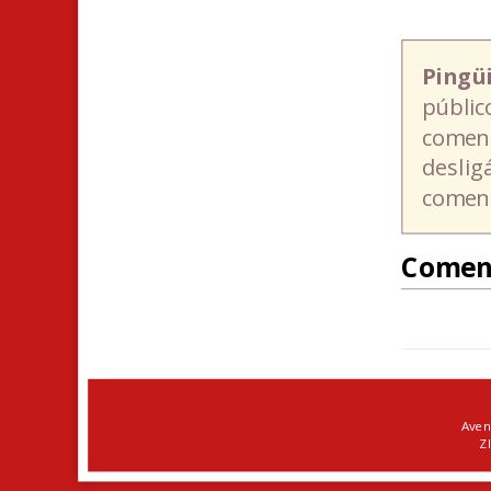
Pingü
públic
coment
deslig
coment
Comen
Aven
ZI