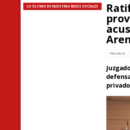
Rati
LO ÚLTIMO DE NUESTRAS REDES SOCIALES
prov
acus
Are
TRIBUNALES
Juzgad
defensa
privado