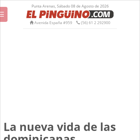
Punta Arenas, Sábado 08 de Agosto de 2026
☰
Avenida España #959
(56) 61 2 292900
La nueva vida de las
dominicanas