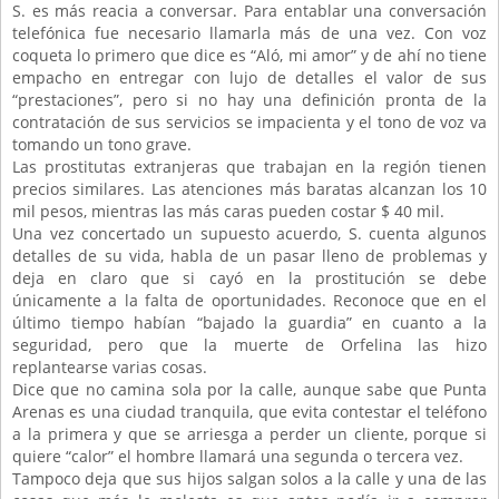
S. es más reacia a conversar. Para entablar una conversación
telefónica fue necesario llamarla más de una vez. Con voz
coqueta lo primero que dice es “Aló, mi amor” y de ahí no tiene
empacho en entregar con lujo de detalles el valor de sus
“prestaciones”, pero si no hay una definición pronta de la
contratación de sus servicios se impacienta y el tono de voz va
tomando un tono grave.
Las prostitutas extranjeras que trabajan en la región tienen
precios similares. Las atenciones más baratas alcanzan los 10
mil pesos, mientras las más caras pueden costar $ 40 mil.
Una vez concertado un supuesto acuerdo, S. cuenta algunos
detalles de su vida, habla de un pasar lleno de problemas y
deja en claro que si cayó en la prostitución se debe
únicamente a la falta de oportunidades. Reconoce que en el
último tiempo habían “bajado la guardia” en cuanto a la
seguridad, pero que la muerte de Orfelina las hizo
replantearse varias cosas.
Dice que no camina sola por la calle, aunque sabe que Punta
Arenas es una ciudad tranquila, que evita contestar el teléfono
a la primera y que se arriesga a perder un cliente, porque si
quiere “calor” el hombre llamará una segunda o tercera vez.
Tampoco deja que sus hijos salgan solos a la calle y una de las