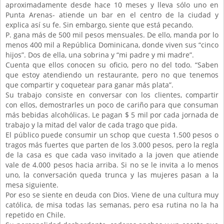
aproximadamente desde hace 10 meses y lleva sólo uno en
Punta Arenas- atiende un bar en el centro de la ciudad y
explica así su fe. Sin embargo, siente que está pecando.
P. gana más de 500 mil pesos mensuales. De ello, manda por lo
menos 400 mil a República Dominicana, donde viven sus “cinco
hijos”. Dos de ella, una sobrina y “mi padre y mi madre”.
Cuenta que ellos conocen su oficio, pero no del todo. “Saben
que estoy atendiendo un restaurante, pero no que tenemos
que compartir y coquetear para ganar más plata”.
Su trabajo consiste en conversar con los clientes, compartir
con ellos, demostrarles un poco de cariño para que consuman
más bebidas alcohólicas. Le pagan $ 5 mil por cada jornada de
trabajo y la mitad del valor de cada trago que pida.
El público puede consumir un schop que cuesta 1.500 pesos o
tragos más fuertes que parten de los 3.000 pesos, pero la regla
de la casa es que cada vaso invitado a la joven que atiende
vale de 4.000 pesos hacia arriba. Si no se le invita a lo menos
uno, la conversación queda trunca y las mujeres pasan a la
mesa siguiente.
Por eso se siente en deuda con Dios. Viene de una cultura muy
católica, de misa todas las semanas, pero esa rutina no la ha
repetido en Chile.