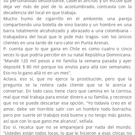
Su personalidad desbordante, caderas anchas y un escote que
deja ver más de piel de lo acostumbrado, contrasta con la
decadencia del local en que trabaja.
Mucho humo de cigarrillo en el ambiente, una pareja
compartiendo una botella de vino barato y un hombre en una
barra totalmente alcoholizado y abrazado a una colombiana -
trabajadora del local que le pide más tragos- son los únicos
clientes en una tarde de raro calor en Punta Arenas.
P. cuenta que lo que gana en Chile es como cuatro o cinco
veces lo que podría percibir en su natal República Dominicana.
“Mandé 120 mil pesos a mi familia la semana pasada y ayer
deposité $ 80 mil porque los envíos para allá son semanales.
Eso no lo gano allá ni en un mes”.
Aclara, eso sí, que no ejerce la prostitución, pero que la
pregunta se la reitera cada cliente que se le acerca a
conversar. En todo caso, tiene claro que camina en la cornisa,
mal que mal trabaja para enviar dinero a su familia, y reconoce
que no se puede descartar esa opción. “Yo todavía creo en el
amor, debe ser horrible salir con un hombre todo borracho,
pero por suerte (el trabajo) está bueno y no tengo más gastos,
así que con lo que gano me alcanza”, señala.
Eso sí, recalca que no se emparejará por nada del mundo.
“Ustedes están todos locos, lo que le hicieron a esas chicas no