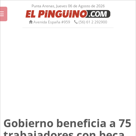
Punta Arenas, Jueves 06 de Agosto de 2026
☰
Avenida España #959
(56) 61 2 292900
Gobierno beneficia a 75
trabajadores con beca