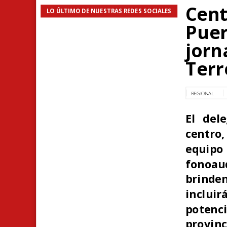
Cent
LO ÚLTIMO DE NUESTRAS REDES SOCIALES
Puer
jorn
Terr
REGIONAL
El del
centro,
equipo
fonoa
brinden
incluir
potenc
provinc