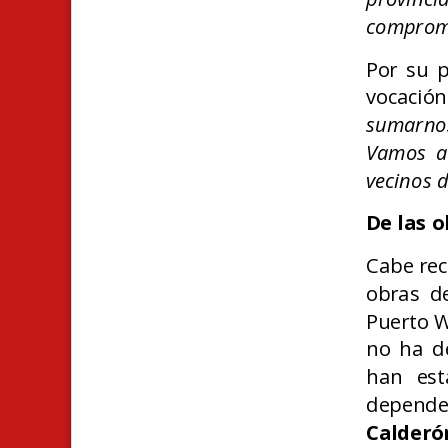
compromi
Por su p
vocació
sumarnos
Vamos a
vecinos d
De las 
Cabe re
obras de
Puerto W
no ha d
han est
depend
Calderó