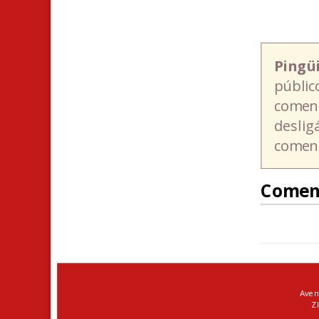
Pingü
públic
coment
deslig
coment
Comen
Aven
ZI