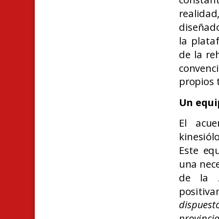
realidad
diseñado
la plat
de la re
convenc
propios t
Un equi
El acue
kinesiól
Este equ
una nece
de la 
positiv
dispuest
provinc