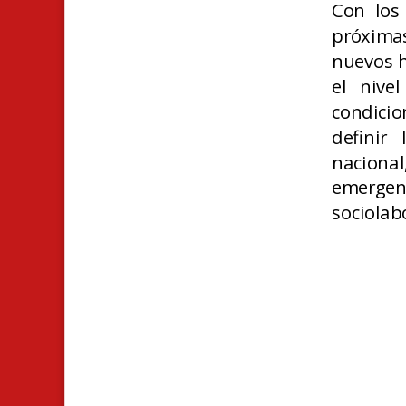
Con los 
próxima
nuevos h
el nive
condici
definir
naciona
emergen
sociolab