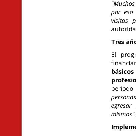
"Muchos 
por eso
visitas 
autorida
Tres añ
El prog
financi
básicos
profesi
periodo
personas
egresar 
mismos"
Impleme