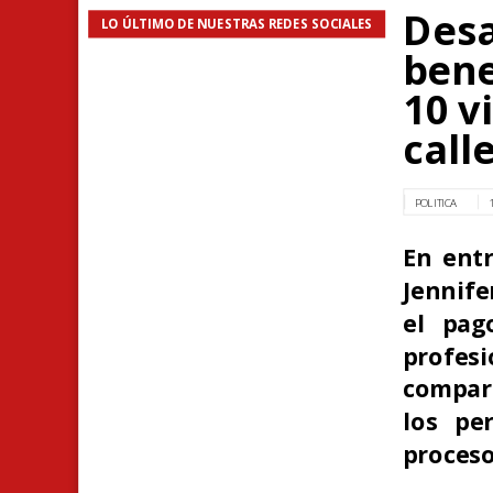
Desa
LO ÚLTIMO DE NUESTRAS REDES SOCIALES
bene
10 v
call
POLITICA
En entr
Jennife
el pag
profe
compart
los per
proceso