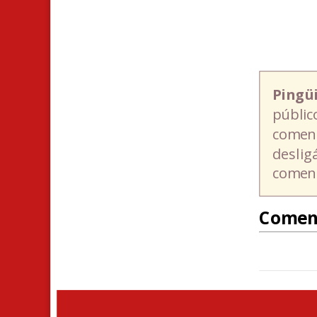
Pingü
públic
coment
deslig
coment
Comen