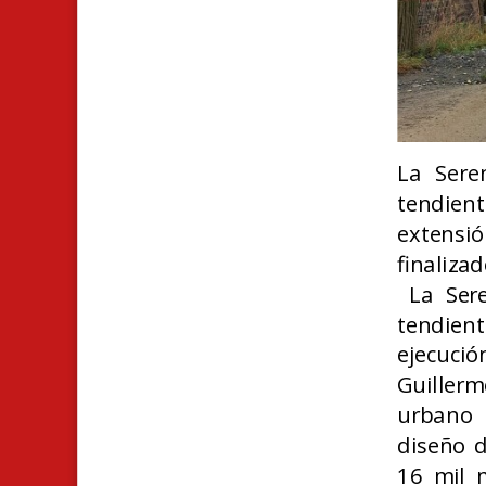
La Sere
tendient
extensió
finalizad
La Sere
tendien
ejecuci
Guillerm
urbano 
diseño d
16 mil 