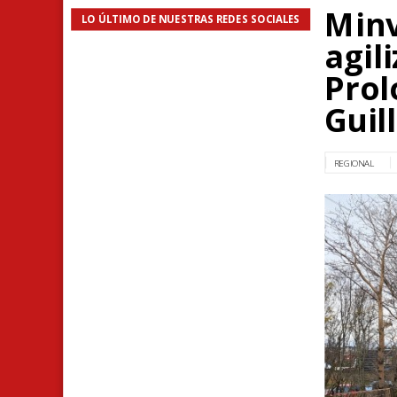
Minv
LO ÚLTIMO DE NUESTRAS REDES SOCIALES
agil
Prol
Guil
REGIONAL