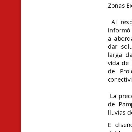
Zonas Ex
Al resp
informó
a aborda
dar sol
larga da
vida de 
de Prol
conectivi
La preca
de Pamp
lluvias 
El diseñ