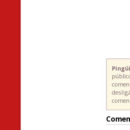
Pingü
públic
coment
deslig
coment
Comen