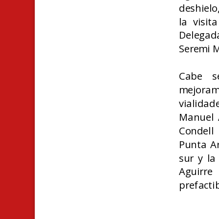
deshielo
la visit
Delegada
Seremi M
Cabe s
mejorami
vialida
Manuel A
Condell
Punta Ar
sur y la
Aguirr
prefactib