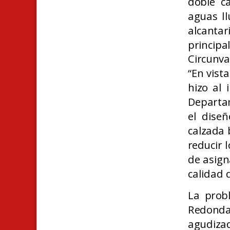
doble ca
aguas ll
alcantar
principa
Circunva
“En vist
hizo al 
Departa
el dise
calzada 
reducir l
de asign
calidad 
La prob
Redonda
agudizad