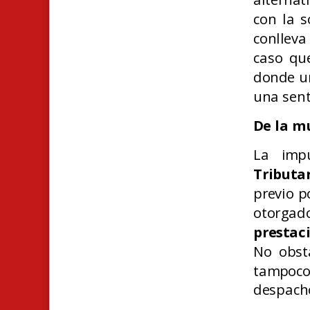
con la s
conlleva
caso qu
donde un
una sent
De la mu
La imp
Tributa
previo p
otorga
prestac
No obsta
tampoco 
despacho