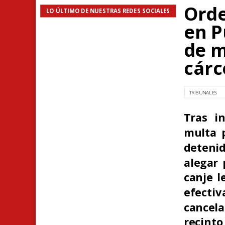
Orde
LO ÚLTIMO DE NUESTRAS REDES SOCIALES
en P
de m
cárc
TRIBUNALES
Tras i
multa p
detenid
alegar 
canje l
efectiv
cancela
recinto