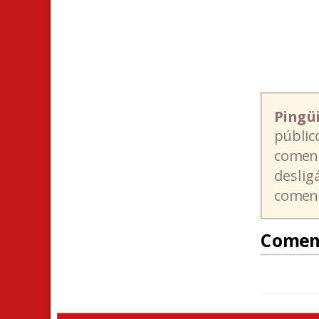
Pingü
públic
coment
deslig
coment
Comen