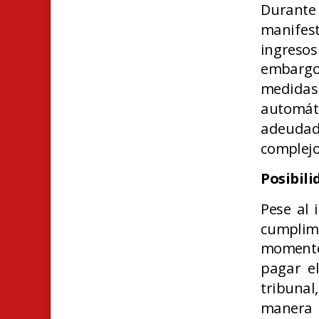
Durante
manifes
ingreso
embargo,
medidas
automát
adeudad
complejo
Posibili
Pese al 
cumplim
momento.
pagar e
tribuna
manera i