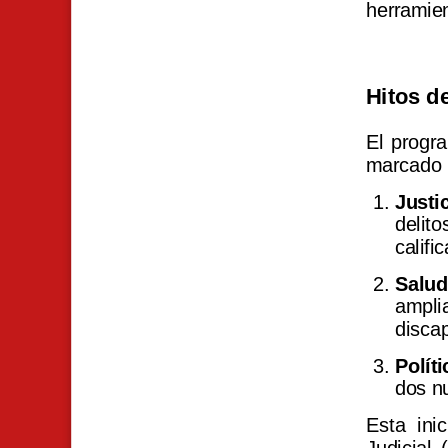
herramien
Hitos d
El progra
marcado 
Justi
delit
califi
Salu
amplia
disca
Polít
dos nu
Esta ini
Judicial