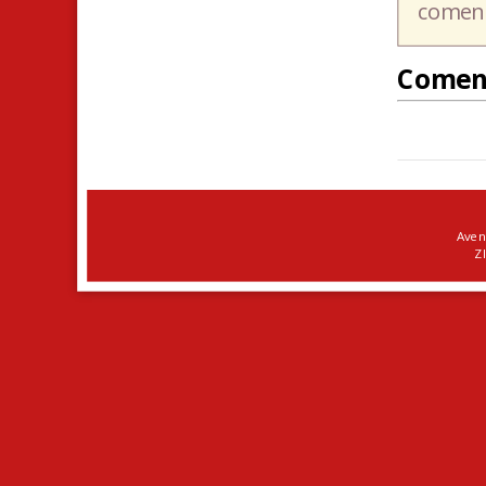
coment
Comen
Aven
ZI