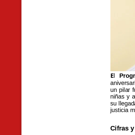
E
l
Prog
aniversa
un pilar 
niñas y 
su llegad
justicia 
Cifras 