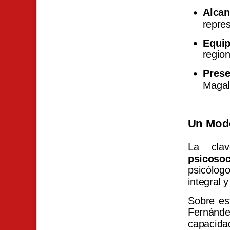
Alcan
repre
Equip
regio
Prese
Magall
Un Mode
La cla
psicosoc
psicólog
integral y
Sobre es
Fernánd
capacida