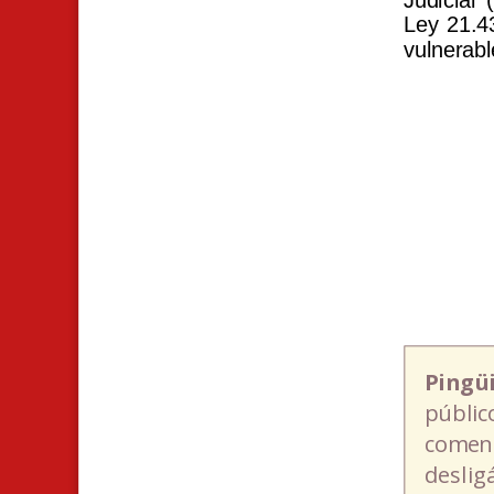
Ley 21.4
vulnerabl
Pingü
públic
coment
deslig