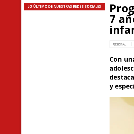
Pro
LO ÚLTIMO DE NUESTRAS REDES SOCIALES
7 añ
infa
REGIONAL
Con una
adolesc
destaca
y espec