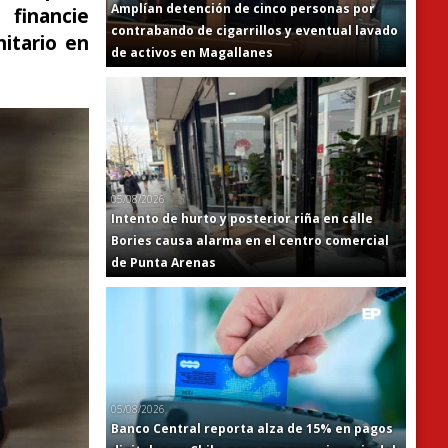
Amplían detención de cinco personas por
 financie
contrabando de cigarrillos y eventual lavado
nitario en
de activos en Magallanes
05/08/2026
Intento de hurto y posterior riña en calle
Bories causa alarma en el centro comercial
de Punta Arenas
05/08/2026
Banco Central reporta alza de 15% en pagos