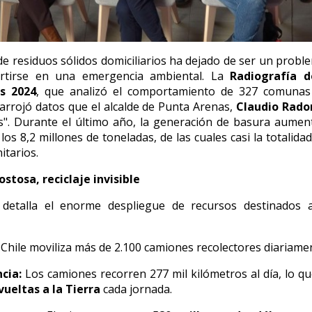
de residuos sólidos domiciliarios ha dejado de ser un proble
rtirse en una emergencia ambiental.
La
Radiografía d
s 2024
,
que analizó el comportamiento de 327 comunas
arrojó datos que el alcalde de Punta Arenas,
Claudio Rado
".
Durante el último año,
la generación de basura aume
los 8,
2 millones de toneladas,
de las cuales casi la totalida
itarios.
ostosa, reciclaje invisible
 detalla el enorme despliegue de recursos destinados a
Chile moviliza más de 2.
100 camiones recolectores diariame
cia:
Los camiones recorren 277 mil kilómetros al día,
lo qu
vueltas a la Tierra
cada jornada.