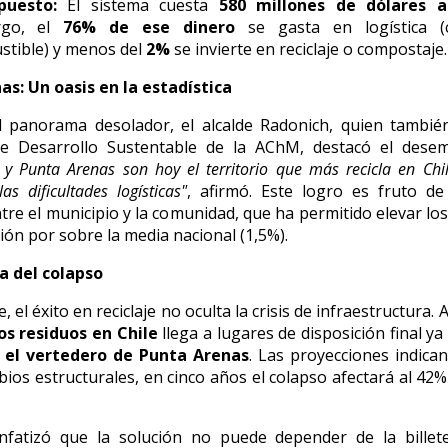
puesto:
El sistema cuesta
580 millones de dólares a
go,
el
76% de ese dinero
se gasta en logística (
tible) y menos del
2%
se invierte en reciclaje o compostaje.
s: Un oasis en la estadística
l panorama desolador,
el alcalde Radonich,
quien también
e Desarrollo Sustentable de la AChM,
destacó el desem
 y Punta Arenas son hoy el territorio que más recicla en Chil
las dificultades logísticas"
,
afirmó.
Este logro es fruto de
tre el municipio y la comunidad,
que ha permitido elevar lo
ión por sobre la media nacional (1,
5%).
a del colapso
e,
el éxito en reciclaje no oculta la crisis de infraestructura.
A
os residuos en Chile
llega a lugares de disposición final ya
 el vertedero de Punta Arenas
.
Las proyecciones indican
ios estructurales,
en cinco años el colapso afectará al 42%
nfatizó que la solución no puede depender de la billet