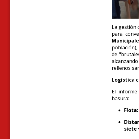
La gestión 
para conve
Municipale
población),
de "brutales
alcanzando 
rellenos san
Logística c
El informe
basura:
Flota:
Distan
siete 