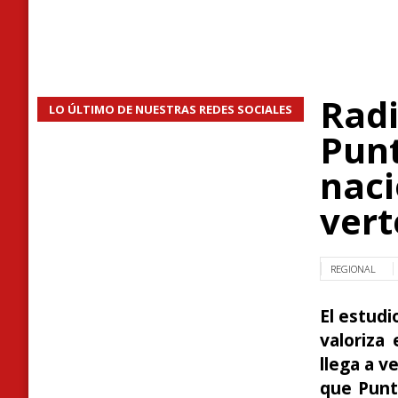
Radi
LO ÚLTIMO DE NUESTRAS REDES SOCIALES
Punt
naci
vert
REGIONAL
El estudi
valoriza
llega a v
que Punt