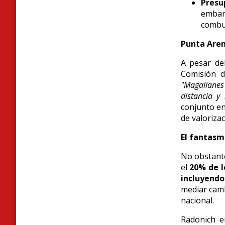
Presu
embar
combus
Punta Arena
A pesar de
Comisión d
"Magallanes
distancia y 
conjunto en
de valorizac
El fantasm
No obstant
el
20% de l
incluyendo
mediar camb
nacional.
Radonich e