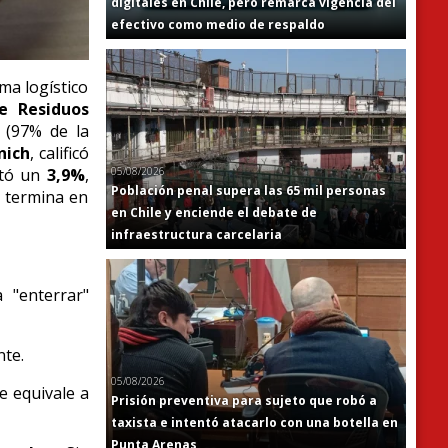
digitales en Chile, pero remarca vigencia del
efectivo como medio de respaldo
ma logístico
e Residuos
 (97% de la
nich
,
calificó
05/08/2026
ntó un
3,9%
,
Población penal supera las 65 mil personas
d termina en
en Chile y enciende el debate de
infraestructura carcelaria
 "enterrar"
nte.
05/08/2026
e equivale a
Prisión preventiva para sujeto que robó a
taxista e intentó atacarlo con una botella en
Punta Arenas