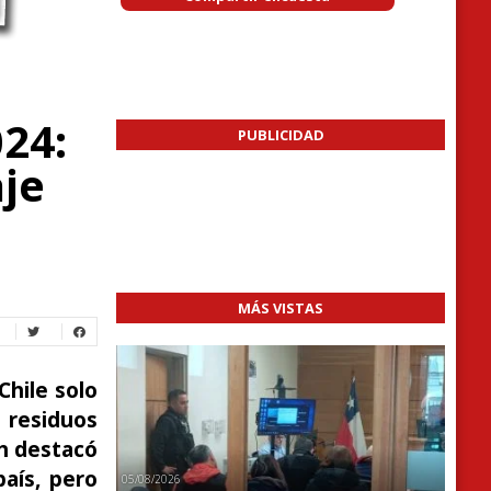
24:
PUBLICIDAD
aje
MÁS VISTAS
Chile solo
 residuos
ch destacó
aís, pero
05/08/2026