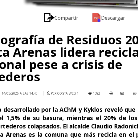
Compartir
Descargar
ografía de Residuos 20
a Arenas lidera recicl
onal pese a crisis de
ederos
14/05/2026 A LAS 14:40
PERIODISTA WEB 1
1582
o desarrollado por la AChM y Kyklos reveló que 
 el 1,5% de su basura, mientras el 20% de los
ertederos colapsados. El alcalde Claudio Radoni
a Arenas es la comuna que más recicla en el p