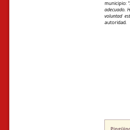
municipio:
"
adecuado. Ho
voluntad es
autoridad.
Pingüin