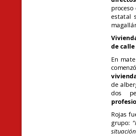
proceso 
estatal 
magallán
Viviend
de calle
En mater
comenz
viviend
de alber
dos p
profesi
Rojas fue
grupo:
"
situació