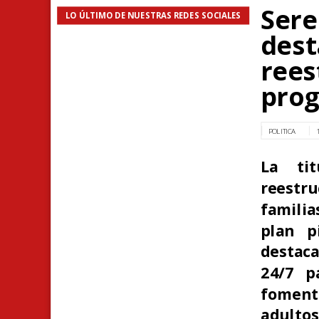
Sere
LO ÚLTIMO DE NUESTRAS REDES SOCIALES
dest
rees
pro
POLITICA
La tit
reestru
famili
plan p
destac
24/7 p
foment
adultos