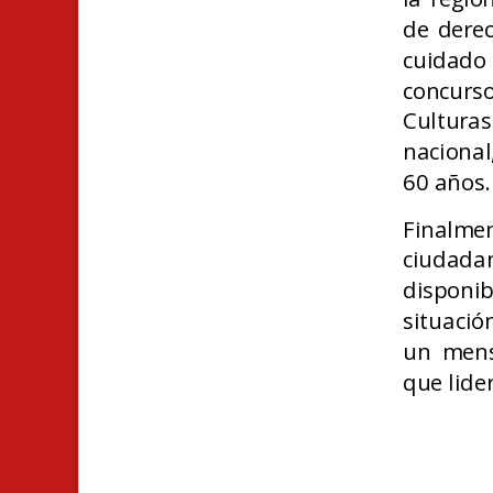
de derec
cuidado 
concurso
Cultura
nacional
60 años.
Finalmen
ciudada
disponi
situació
un mens
que lide