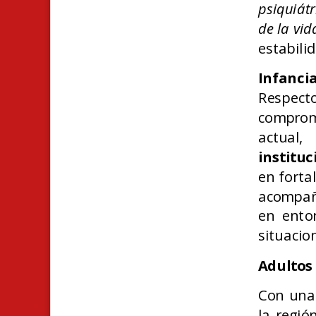
psiquiát
de la vid
estabili
Infanci
Respecto
compromi
actual
instituc
en forta
acompañ
en ento
situacion
Adultos
Con una
la regió