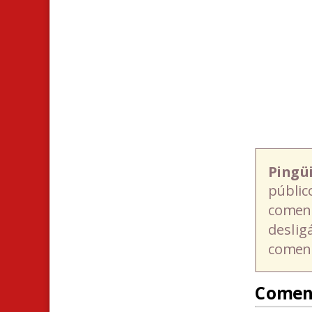
Pingü
públic
coment
deslig
coment
Comen