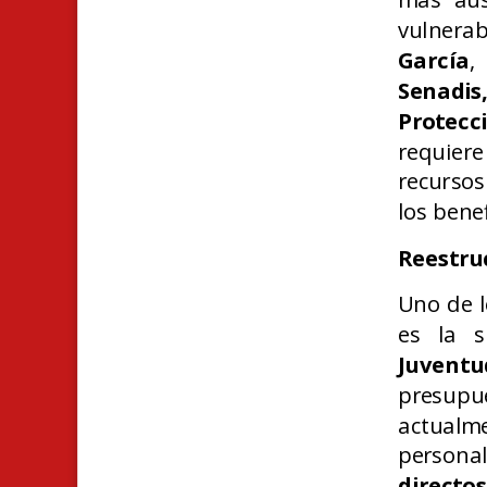
vulnera
García
,
Senadi
Protec
requier
recursos
los benef
Reestruc
Uno de l
es la s
Juventu
presupu
actualm
person
directos